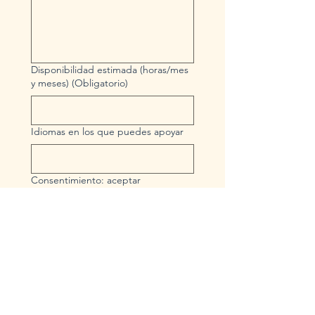
Disponibilidad estimada (horas/mes
y meses)
(Obligatorio)
Idiomas en los que puedes apoyar
Consentimiento: aceptar
documentar el apoyo (ciencia
abierta) y publicar su nombre/logo
en los sitios correspondientes a
VISOR
(Obligatorio)
Si
No
En caso de seleccionar "No" se le 