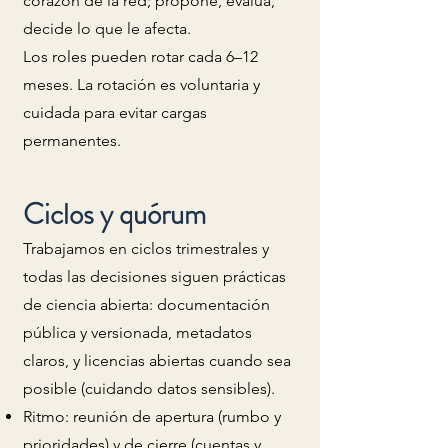
corazón de la red; propone, evalúa,
decide lo que le afecta.
Los roles pueden rotar cada 6–12
meses. La rotación es voluntaria y
cuidada para evitar cargas
permanentes.
Ciclos y quórum
Trabajamos en ciclos trimestrales y
todas las decisiones siguen prácticas
de ciencia abierta: documentación
pública y versionada, metadatos
claros, y licencias abiertas cuando sea
posible (cuidando datos sensibles).
Ritmo: reunión de apertura (rumbo y
prioridades) y de cierre (cuentas y