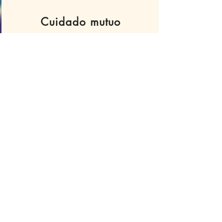
Cuidado mutuo
Fomentamos la reciprocidad y el
apoyo entre pares, reconociendo
que la sostenibilidad es colectiva.
Prácticas abiertas
Impulsamos el conocimiento
compartido, la tecnología soberana
y la gobernanza transparente.