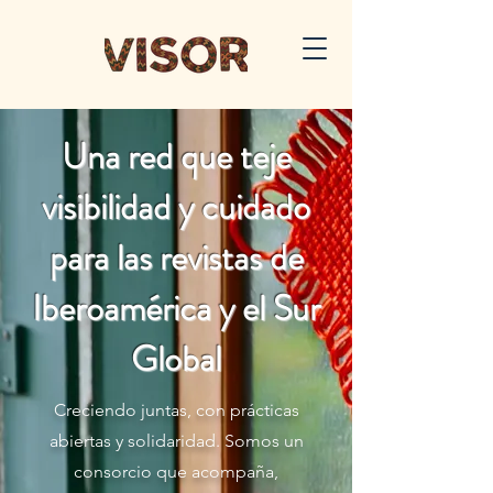
Una red que teje
visibilidad y cuidado
para las revistas de
Iberoamérica y el Sur
Global
Creciendo juntas, con prácticas
abiertas y solidaridad. Somos un
consorcio que acompaña,